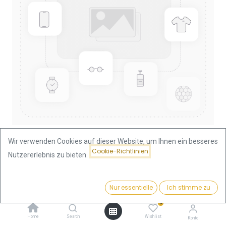
Wir verwenden Cookies auf dieser Website, um Ihnen ein besseres
Cookie-Richtlinien
Nutzererlebnis zu bieten.
Shop
1/4 Unze
Lunar I Ziege 1/4oz Goldmünze 2003
Preis:
Kaufen
Nur essentielle
Ich stimme zu
939,75
€
Lunar I Ziege 1/4oz Goldmünze
0
2003
Home
Search
Wishlist
Konto