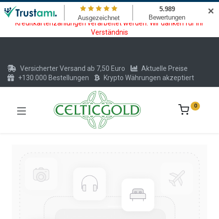
Wartungsarbeiten am Kreditkarten und Krypto Bezahlmodul. In der
✕
Zeit vom 20.07. - 09.08.2026 können keine Krypto oder
Kreditkartenzahlungen verarbeitet werden. Wir danken für Ihr
Verständnis
Versicherter Versand ab 7,50 Euro
Aktuelle Preise
+130.000 Bestellungen
Krypto Währungen akzeptiert
0