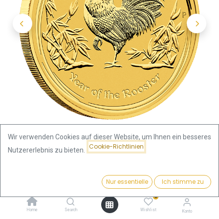
Wir verwenden Cookies auf dieser Website, um Ihnen ein besseres
Cookie-Richtlinien
Nutzererlebnis zu bieten.
Shop
Lunar II
Lunar II Hahn 1/4oz Goldmünze 2017
Preis:
Kaufen
Nur essentielle
Ich stimme zu
922,40
€
Lunar II Hahn 1/4oz Goldmünze
0
Home
Search
Wishlist
Konto
2017