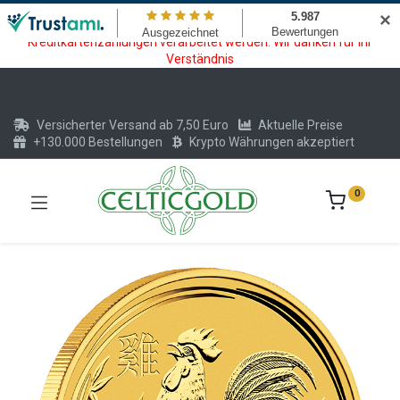
Wartungsarbeiten am Kreditkarten und Krypto Bezahlmodul. In der
✕
Zeit vom 20.07. - 09.08.2026 können keine Krypto oder
Kreditkartenzahlungen verarbeitet werden. Wir danken für Ihr
Verständnis
Versicherter Versand ab 7,50 Euro
Aktuelle Preise
+130.000 Bestellungen
Krypto Währungen akzeptiert
0