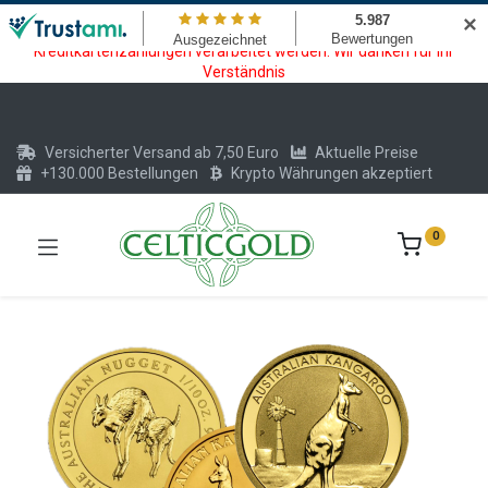
Wartungsarbeiten am Kreditkarten und Krypto Bezahlmodul. In der
✕
Zeit vom 20.07. - 09.08.2026 können keine Krypto oder
Kreditkartenzahlungen verarbeitet werden. Wir danken für Ihr
Verständnis
Versicherter Versand ab 7,50 Euro
Aktuelle Preise
+130.000 Bestellungen
Krypto Währungen akzeptiert
0