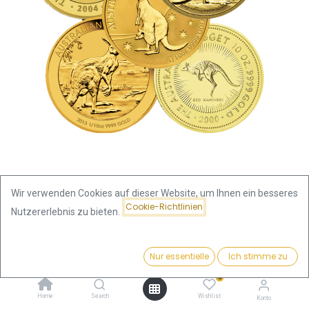
Wir verwenden Cookies auf dieser Website, um Ihnen ein besseres
Cookie-Richtlinien
Nutzererlebnis zu bieten.
Shop
1/10 Unze
Känguru / Nugget 1/10 Unze Goldmünze | verschiedene Jahre
Preis:
Kaufen
Nur essentielle
Ich stimme zu
368,72
€
Känguru / Nugget 1/10 Unze
0
Home
Search
Wishlist
Konto
Goldmünze | verschiedene Jahre