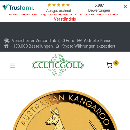
Wartungsarbeiten am Kreditkarten und Krypto Bezahlmodul. In der
✕
Zeit vom 20.07. - 09.08.2026 können keine Krypto oder
Kreditkartenzahlungen verarbeitet werden. Wir danken für Ihr
Verständnis
Versicherter Versand ab 7,50 Euro
Aktuelle Preise
+130.000 Bestellungen
Krypto Währungen akzeptiert
0