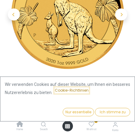
Wir verwenden Cookies auf dieser Website, um Ihnen ein besseres
Cookie-Richtlinien
Nutzererlebnis zu bieten.
Shop
1 Unze
Känguru 1 Unze Goldmünze 2020
Preis:
Kaufen
Nur essentielle
Ich stimme zu
3.839,23
€
Känguru 1 Unze Goldmünze 2020
0
Home
Search
Wishlist
Konto