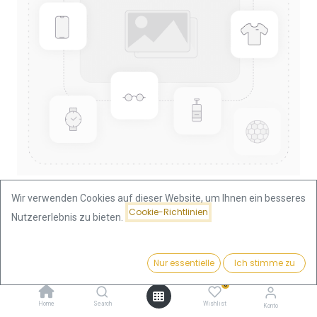
Wir verwenden Cookies auf dieser Website, um Ihnen ein besseres
Cookie-Richtlinien
Nutzererlebnis zu bieten.
Shop
Lunar II
Lunar II Drache 1/10oz Goldmünze 2012
Preis:
Kaufen
Nur essentielle
Ich stimme zu
536,72
€
Lunar II Drache 1/10oz
0
Goldmünze 2012
Home
Search
Wishlist
Konto