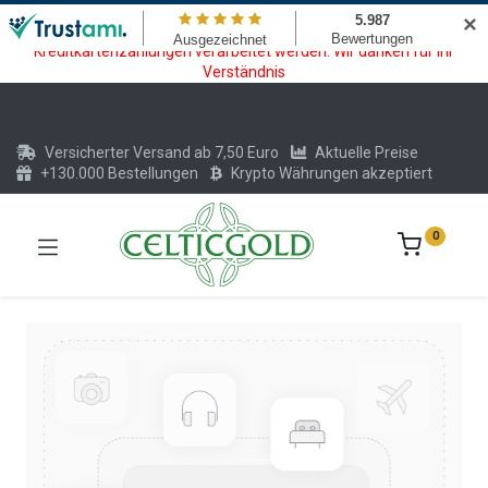
Wartungsarbeiten am Kreditkarten und Krypto Bezahlmodul. In der
✕
Zeit vom 20.07. - 09.08.2026 können keine Krypto oder
Kreditkartenzahlungen verarbeitet werden. Wir danken für Ihr
Verständnis
Versicherter Versand ab 7,50 Euro
Aktuelle Preise
+130.000 Bestellungen
Krypto Währungen akzeptiert
0