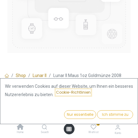
Shop
Lunar II
Lunar II Maus 1oz Goldmünze 2008
Wir verwenden Cookies auf dieser Website, um Ihnen ein besseres
Cookie-Richtlinien
Nutzererlebnis zu bieten.
Lunar II Maus 1oz Goldmünze
2008
Preis:
Kaufen
Nur essentielle
Ich stimme zu
3.744,44
€
3.744,44
€
0
Umsatzsteuerfrei
Home
Search
Wishlist
Konto