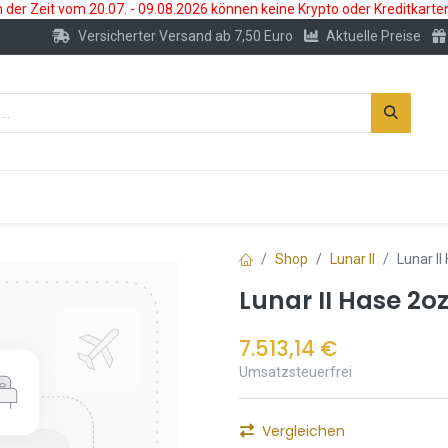
der Zeit vom 20.07. - 09.08.2026 können keine Krypto oder Kreditkarte
Versicherter Versand ab 7,50 Euro
Aktuelle Preise
s
Neu
Edelmetallkonto
Zubehör
Shop
Lunar II
Lunar I
Lunar II Hase 2o
7.513,14
€
Umsatzsteuerfrei
Vergleichen