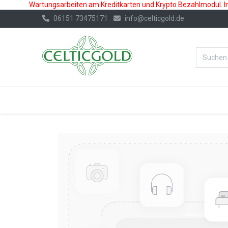
Wartungsarbeiten am Kreditkarten und Krypto Bezahlmodul. In 
06151 73475171
info@celticgold.de
%Bester Prei
GOLD
SILBER