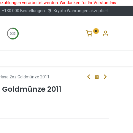
nzahlungen verarbeitet werden. Wir danken für Ihr Verständnis
+130.000 Bestellungen
Krypto Währungen akzeptiert
0
0:33
Wertlagerung
Blog
Über Uns
Häufige F
I Hase 2oz Goldmünze 2011
z Goldmünze 2011