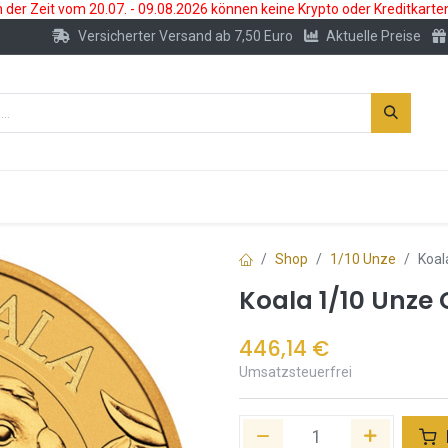
der Zeit vom 20.07. - 09.08.2026 können keine Krypto oder Kreditkarte
Versicherter Versand ab 7,50 Euro
Aktuelle Preise
s
Neu
Edelmetallkonto
Zubehör
Shop
1/10 Unze
Koal
Koala 1/10 Unze
446,14
€
Umsatzsteuerfrei