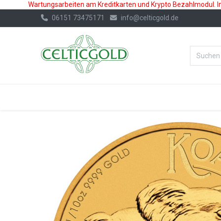
Wartungsarbeiten am Kreditkarten und Krypto Bezahlmodul. In 
06151 73475171
info@celticgold.de
%Bester Prei
GOLD
SILBER