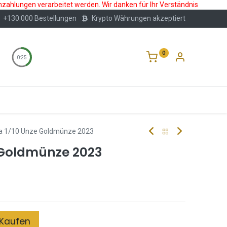
nzahlungen verarbeitet werden. Wir danken für Ihr Verständnis
+130.000 Bestellungen
Krypto Währungen akzeptiert
0
0:24
Wertlagerung
Blog
Über Uns
Häufige F
a 1/10 Unze Goldmünze 2023
 Goldmünze 2023
Kaufen