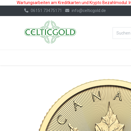
Wartungsarbeiten am Kreditkarten und Krypto Bezahlmodul. In 
06151 73475171
info@celticgold.de
%Bester Prei
GOLD
SILBER