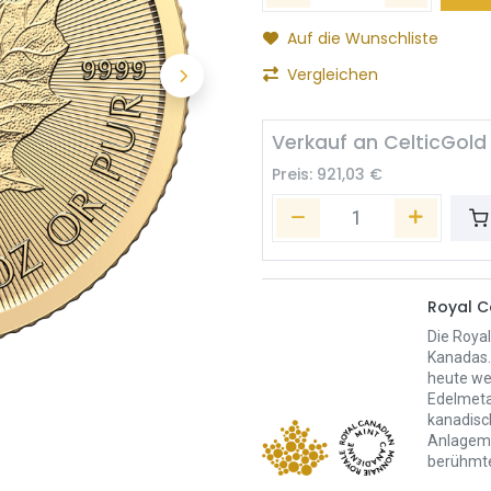
Auf die Wunschliste
Vergleichen
Verkauf an CelticGold
Preis:
921,03
€
Royal C
Die Royal
Kanadas.
heute we
Edelmeta
kanadisc
Anlagemün
berühmte