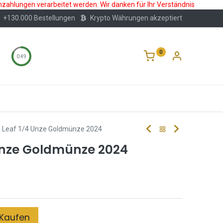
nzahlungen verarbeitet werden. Wir danken für Ihr Verständnis
+130.000 Bestellungen
Krypto Währungen akzeptiert
0
0:48
Wertlagerung
Blog
Über Uns
Häufige F
 Leaf 1/4 Unze Goldmünze 2024
Unze Goldmünze 2024
Kaufen