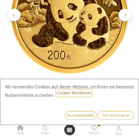
Wir verwenden Cookies auf dieser Website, um Ihnen ein besseres
Cookie-Richtlinien
Nutzererlebnis zu bieten.
Shop
China
China Panda 15g Goldmünze 2024
Preis:
Kaufen
Nur essentielle
Ich stimme zu
1.956,80
€
China Panda 15g Goldmünze
0
Home
Search
Wishlist
Konto
2024