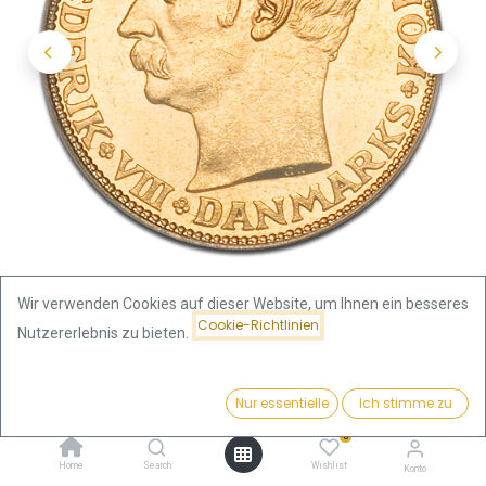
Wir verwenden Cookies auf dieser Website, um Ihnen ein besseres
Cookie-Richtlinien
Nutzererlebnis zu bieten.
Shop
Dänemark
Preis:
20 Kronen Frederik VIII. Goldmünze | 1908-1912 | Dänemark
Kaufen
Nur essentielle
Ich stimme zu
963,81
€
0
20 Kronen Frederik VIII.
Home
Search
Wishlist
Konto