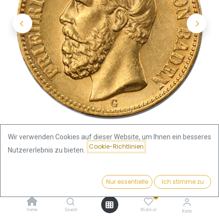
Wir verwenden Cookies auf dieser Website, um Ihnen ein besseres
Cookie-Richtlinien
Nutzererlebnis zu bieten.
Shop
20 Mark Kaiserreich
Preis:
20 Mark Großherzog Friedrich I. Goldmünze | Baden | 1872-
Kaufen
Nur essentielle
Ich stimme zu
852,40
€
1895
0
Home
Search
Wishlist
Konto