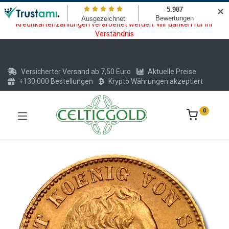
Wartungsarbeiten am Kreditkarten und Krypto Bezahlmodul. In der
✕
Zeit vom 20.07. - 09.08.2026 können keine Krypto oder
Kreditkartenzahlungen verarbeitet werden. Wir danken für Ihr
Verständnis
Versicherter Versand ab 7,50 Euro
Aktuelle Preise
+130.000 Bestellungen
Krypto Währungen akzeptiert
0