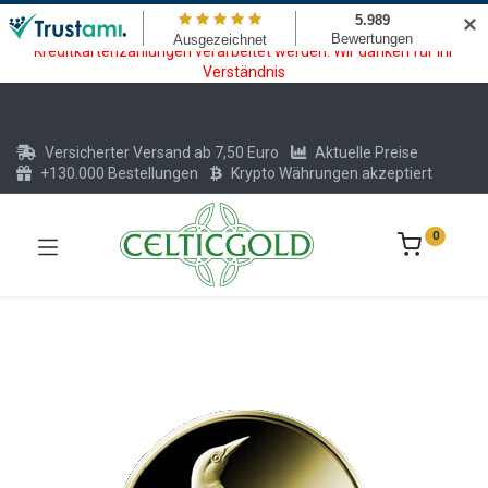
Wartungsarbeiten am Kreditkarten und Krypto Bezahlmodul. In der
✕
Zeit vom 20.07. - 09.08.2026 können keine Krypto oder
Kreditkartenzahlungen verarbeitet werden. Wir danken für Ihr
Verständnis
Versicherter Versand ab 7,50 Euro
Aktuelle Preise
+130.000 Bestellungen
Krypto Währungen akzeptiert
0