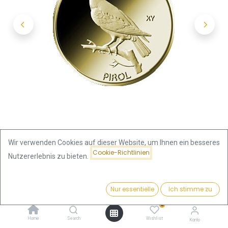
Wir verwenden Cookies auf dieser Website, um Ihnen ein besseres
Cookie-Richtlinien
Nutzererlebnis zu bieten.
Shop
Deutschland
Preis:
20 Euro Heimische Vögel Pirol 1/8 oz Goldmünze 2017 (F)
Kaufen
Nur essentielle
Ich stimme zu
469,63
€
0
20 Euro Heimische Vögel Pirol 1/8
Home
Search
Wishlist
Konto