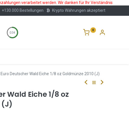
nzahlungen verarbeitet werden. Wir danken für Ihr Verständnis
+130.000 Bestellungen
Krypto Währungen akzeptiert
0
0:34
Wertlagerung
Blog
Über Uns
Häufige F
 Euro Deutscher Wald Eiche 1/8 oz Goldmünze 2010 (J)
r Wald Eiche 1/8 oz
 (J)