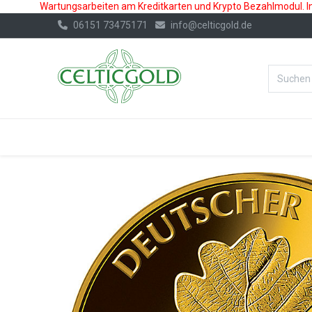
Wartungsarbeiten am Kreditkarten und Krypto Bezahlmodul. In 
06151 73475171
info@celticgold.de
%Bester Prei
GOLD
SILBER