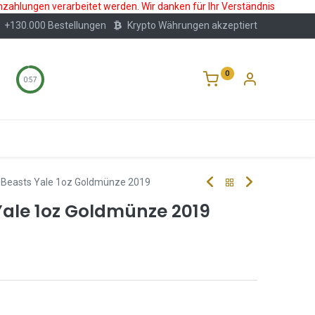
nzahlungen verarbeitet werden. Wir danken für Ihr Verständnis
+130.000 Bestellungen
Krypto Währungen akzeptiert
0
0:56
Wertlagerung
Blog
Über Uns
Häufige F
 Beasts Yale 1oz Goldmünze 2019
Yale 1oz Goldmünze 2019