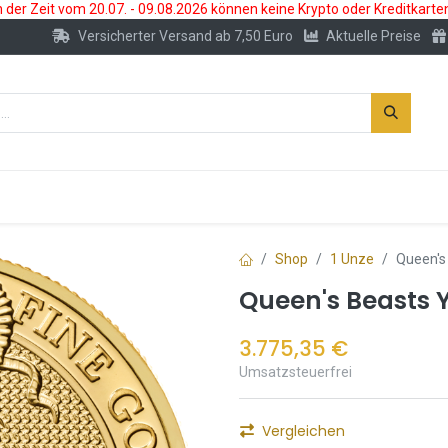
der Zeit vom 20.07. - 09.08.2026 können keine Krypto oder Kreditkarte
Versicherter Versand ab 7,50 Euro
Aktuelle Preise
s
Neu
Edelmetallkonto
Zubehör
Shop
1 Unze
Queen's
Queen's Beasts 
3.775,35
€
Umsatzsteuerfrei
Vergleichen