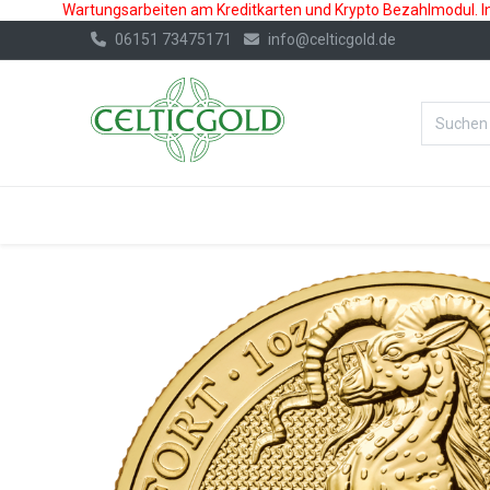
Wartungsarbeiten am Kreditkarten und Krypto Bezahlmodul. In 
06151 73475171
info@celticgold.de
%Bester Prei
GOLD
SILBER