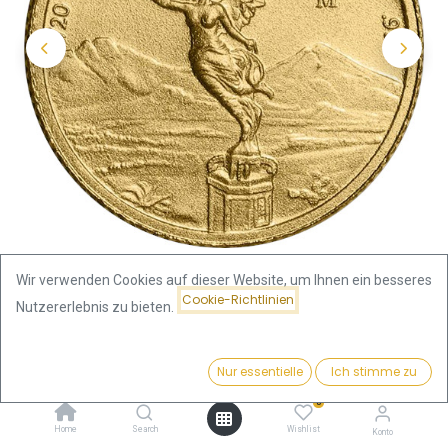
Wir verwenden Cookies auf dieser Website, um Ihnen ein besseres
Cookie-Richtlinien
Nutzererlebnis zu bieten.
Shop
1/20 Unze
Libertad 1/20 Unze Goldmünze 2023
Preis:
Kaufen
Nur essentielle
Ich stimme zu
280,84
€
Libertad 1/20 Unze Goldmünze
0
Home
Search
Wishlist
Konto
2023