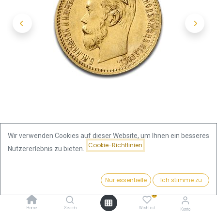
Wir verwenden Cookies auf dieser Website, um Ihnen ein besseres
Cookie-Richtlinien
Nutzererlebnis zu bieten.
Shop
Russland
Preis:
5 Rubel Nikolaus II Zarenreich Goldmünze | 1897-1911 |
Kaufen
Nur essentielle
Ich stimme zu
467,46
€
Russland
0
Home
Search
Wishlist
Konto