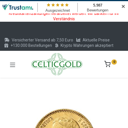
Wartungsarbeiten am Kreditkarten und Krypto Bezahlmodul. In der
✕
Zeit vom 20.07. - 09.08.2026 können keine Krypto oder
Kreditkartenzahlungen verarbeitet werden. Wir danken für Ihr
Verständnis
Versicherter Versand ab 7,50 Euro
Aktuelle Preise
+130.000 Bestellungen
Krypto Währungen akzeptiert
0