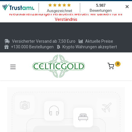
Wartungsarbeiten am Kreditkarten und Krypto Bezahlmodul. In der
✕
Zeit vom 20.07. - 09.08.2026 können keine Krypto oder
Kreditkartenzahlungen verarbeitet werden. Wir danken für Ihr
Verständnis
Versicherter Versand ab 7,50 Euro
Aktuelle Preise
+130.000 Bestellungen
Krypto Währungen akzeptiert
0