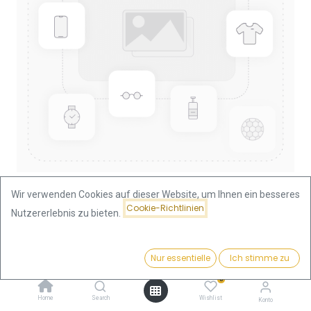
Wir verwenden Cookies auf dieser Website, um Ihnen ein besseres
Cookie-Richtlinien
Nutzererlebnis zu bieten.
Shop
15 Rubel Nikolaus II Zarenreich Goldmünze | 1897 | Russland
Preis:
Kaufen
Nur essentielle
Ich stimme zu
1.379,73
€
15 Rubel Nikolaus II Zarenreich
0
Home
Search
Wishlist
Konto
Goldmünze | 1897 | Russland