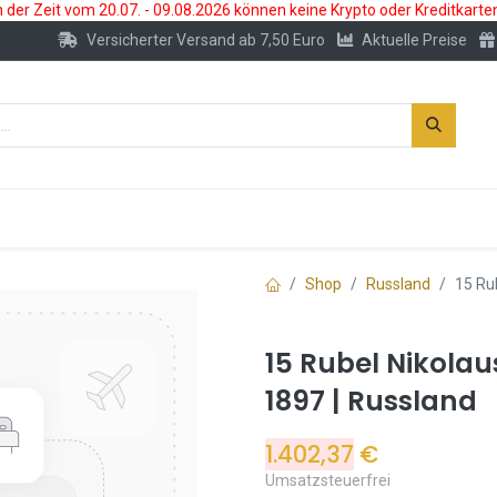
der Zeit vom 20.07. - 09.08.2026 können keine Krypto oder Kreditkarte
Versicherter Versand ab 7,50 Euro
Aktuelle Preise
s
Neu
Edelmetallkonto
Zubehör
Shop
Russland
15 Ru
15 Rubel Nikolau
1897 | Russland
1.402,37
€
Umsatzsteuerfrei