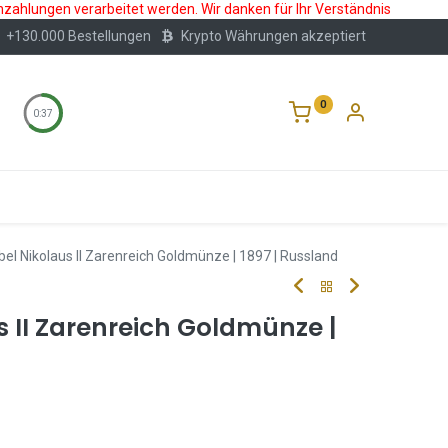
nzahlungen verarbeitet werden. Wir danken für Ihr Verständnis
+130.000 Bestellungen
Krypto Währungen akzeptiert
0
0:36
Wertlagerung
Blog
Über Uns
Häufige F
bel Nikolaus II Zarenreich Goldmünze | 1897 | Russland
s II Zarenreich Goldmünze |