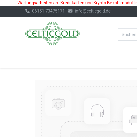
Wartungsarbeiten am Kreditkarten und Krypto Bezahlmodul. In 
06151 73475171
info@celticgold.de
%Bester Prei
GOLD
SILBER