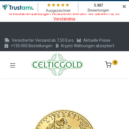
Wartungsarbeiten am Kreditkarten und Krypto Bezahlmodul. In der
✕
Zeit vom 20.07. - 09.08.2026 können keine Krypto oder
Kreditkartenzahlungen verarbeitet werden. Wir danken für Ihr
Verständnis
Versicherter Versand ab 7,50 Euro
Aktuelle Preise
+130.000 Bestellungen
Krypto Währungen akzeptiert
0