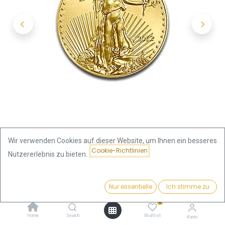
Wir verwenden Cookies auf dieser Website, um Ihnen ein besseres
Cookie-Richtlinien
Nutzererlebnis zu bieten.
Shop
1/4 Unze
Preis:
American Eagle 1/4 Unze Goldmünze | verschiedene Jahre
Kaufen
Nur essentielle
Ich stimme zu
996,13
€
0
American Eagle 1/4 Unze
Home
Search
Wishlist
Konto