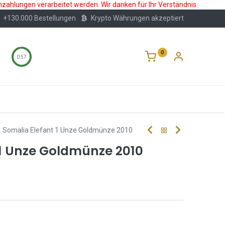
nzahlungen verarbeitet werden. Wir danken für Ihr Verständnis
+130.000 Bestellungen
Krypto Währungen akzeptiert
0
0:57
Wertlagerung
Blog
Über Uns
Häufige F
Somalia Elefant 1 Unze Goldmünze 2010
 1 Unze Goldmünze 2010