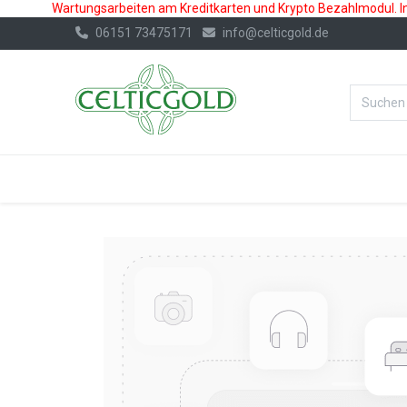
Wartungsarbeiten am Kreditkarten und Krypto Bezahlmodul. In 
06151 73475171
info@celticgold.de
%Bester Prei
GOLD
SILBER