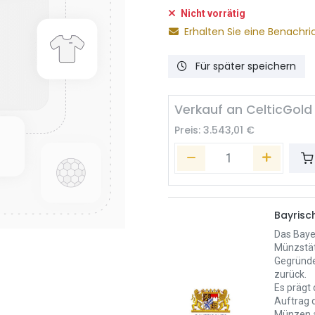
Nicht vorrätig
Erhalten Sie eine Benachri
Für später speichern
Verkauf an CelticGold
Preis:
3.543,01
€
Bayris
Das Baye
Münzstät
Gegründe
zurück.
Es prägt
Auftrag 
Münzen a