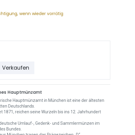
chtigung, wenn wieder vorrätig
Verkaufen
ches Hauptmünzamt
rische Hauptmünzamt in München ist eine der ältesten
ten Deutschlands.
t 1871, reichen seine Wurzeln bis ins 12. Jahrhundert
 deutsche Umlauf-, Gedenk- und Sammlermünzen im
des Bundes.
us München tragen das Prägezeichen „D“.