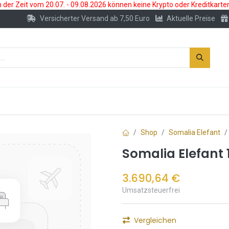
der Zeit vom 20.07. - 09.08.2026 können keine Krypto oder Kreditkarte
Versicherter Versand ab 7,50 Euro
Aktuelle Preise
s
Neu
Edelmetallkonto
Zubehör
Shop
Somalia Elefant
Somalia Elefant
3.690,64
€
Umsatzsteuerfrei
Vergleichen