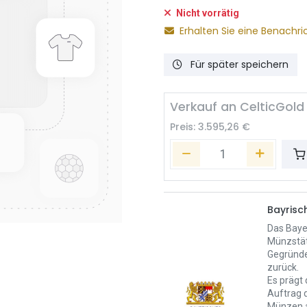
Nicht vorrätig
Erhalten Sie eine Benachri
Für später speichern
Verkauf an CelticGold
Preis:
3.595,26
€
Bayris
Das Baye
Münzstät
Gegründe
zurück.
Es prägt
Auftrag 
Münzen a