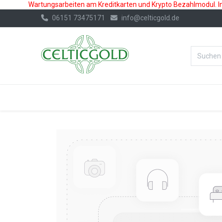
Wartungsarbeiten am Kreditkarten und Krypto Bezahlmodul. In 
06151 73475171
info@celticgold.de
%Bester Prei
GOLD
SILBER