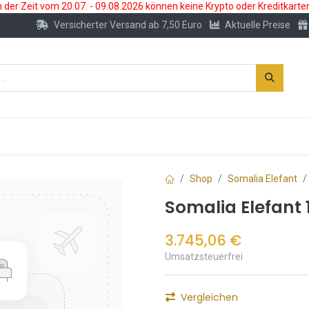
der Zeit vom 20.07. - 09.08.2026 können keine Krypto oder Kreditkarte
Versicherter Versand ab 7,50 Euro
Aktuelle Preise
s
Neu
Edelmetallkonto
Zubehör
Shop
Somalia Elefant
Somalia Elefant
3.745,06
€
Umsatzsteuerfrei
Vergleichen