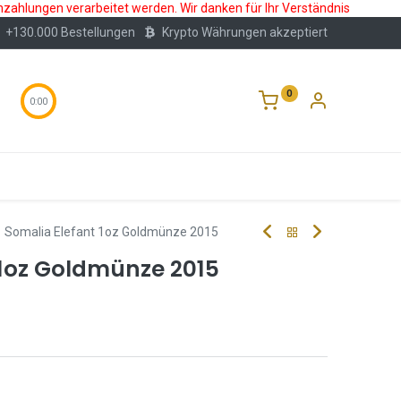
nzahlungen verarbeitet werden. Wir danken für Ihr Verständnis
+130.000 Bestellungen
Krypto Währungen akzeptiert
0
0:00
Wertlagerung
Blog
Über Uns
Häufige F
Somalia Elefant 1oz Goldmünze 2015
 1oz Goldmünze 2015