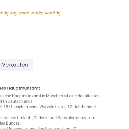
chtigung, wenn wieder vorrätig
Verkaufen
ches Hauptmünzamt
rische Hauptmünzamt in München ist eine der ältesten
ten Deutschlands.
t 1871, reichen seine Wurzeln bis ins 12. Jahrhundert
 deutsche Umlauf-, Gedenk- und Sammlermünzen im
des Bundes.
us München tragen das Prägezeichen „D“.