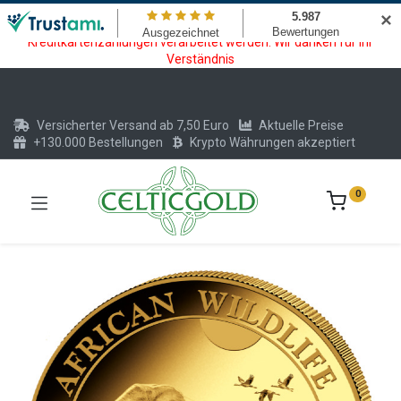
Wartungsarbeiten am Kreditkarten und Krypto Bezahlmodul. In der
✕
Zeit vom 20.07. - 09.08.2026 können keine Krypto oder
Kreditkartenzahlungen verarbeitet werden. Wir danken für Ihr
Verständnis
Versicherter Versand ab 7,50 Euro
Aktuelle Preise
+130.000 Bestellungen
Krypto Währungen akzeptiert
0