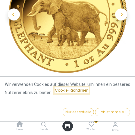
Wir verwenden Cookies auf dieser Website, um Ihnen ein besseres
Cookie-Richtlinien
Nutzererlebnis zu bieten.
Shop
Somalia Elefant
Preis:
Somalia Elefant 1oz Goldmünze 2022
Kaufen
Nur essentielle
Ich stimme zu
4.063,46
€
0
Somalia Elefant 1oz Goldmünze
Home
Search
Wishlist
Konto