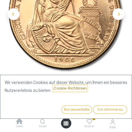
Wir verwenden Cookies auf dieser Website, um Ihnen ein besseres
Cookie-Richtlinien
Nutzererlebnis zu bieten.
Shop
Peru
Preis:
50 Peruanische Soles Goldmünze | verschiedene Jahre
Kaufen
Nur essentielle
Ich stimme zu
2.543,84
€
0
50 Peruanische Soles
Home
Search
Wishlist
Konto