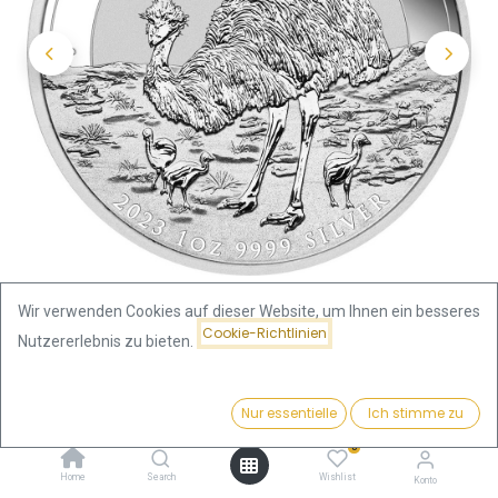
Wir verwenden Cookies auf dieser Website, um Ihnen ein besseres
Cookie-Richtlinien
Nutzererlebnis zu bieten.
Shop
Silbermünzen Gewicht
Preis:
Australien Emu 1 Unze Silbermünze 2023 | differenzbesteuert
Kaufen
Nur essentielle
Ich stimme zu
92,48
€
0
Australien Emu 1 Unze
Home
Search
Wishlist
Konto