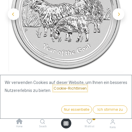
Wir verwenden Cookies auf dieser Website, um Ihnen ein besseres
Cookie-Richtlinien
Nutzererlebnis zu bieten.
Shop
5 Unzen
Preis:
Lunar II Ziege 5 Unzen Silbermünze 2015 | differenzbesteuert
Kaufen
Nur essentielle
Ich stimme zu
342,10
€
0
Lunar II Ziege 5 Unzen
Home
Search
Wishlist
Konto