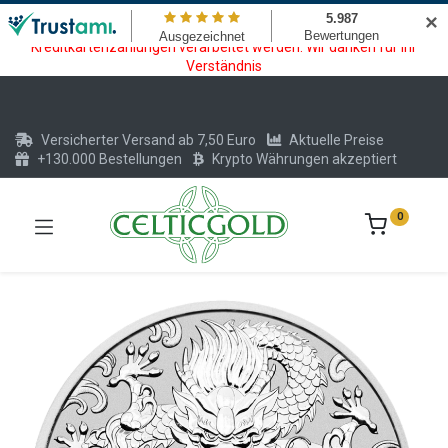
Wartungsarbeiten am Kreditkarten und Krypto Bezahlmodul. In der
✕
Zeit vom 20.07. - 09.08.2026 können keine Krypto oder
Kreditkartenzahlungen verarbeitet werden. Wir danken für Ihr
Verständnis
Versicherter Versand ab 7,50 Euro
Aktuelle Preise
+130.000 Bestellungen
Krypto Währungen akzeptiert
0