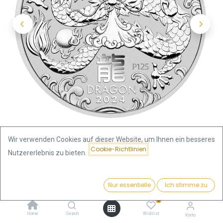
Wir verwenden Cookies auf dieser Website, um Ihnen ein besseres
Cookie-Richtlinien
Nutzererlebnis zu bieten.
Shop
1/2 Unzen
Preis:
Lunar III Drache 1/2 Unze Silbermünze 2024 |
Kaufen
Nur essentielle
Ich stimme zu
46,10
€
differenzbesteuert
0
Home
Search
Wishlist
Konto