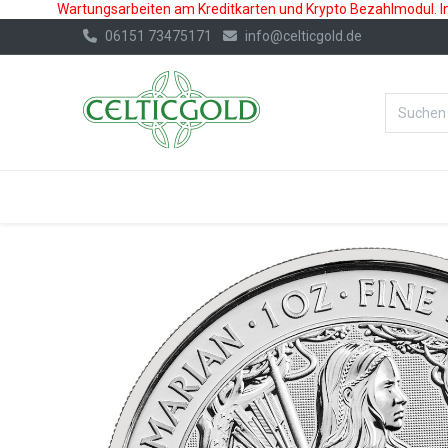
Wartungsarbeiten am Kreditkarten und Krypto Bezahlmodul. In 
06151 73475171
info@celticgold.de
%Bester Prei
GOLD
SILBER