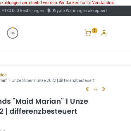
nzahlungen verarbeitet werden. Wir danken für Ihr Verständnis
+130.000 Bestellungen
Krypto Währungen akzeptiert
0
0:02
Wertlagerung
Blog
Über Uns
Häufige F
nden
ian" 1 Unze Silbermünze 2022 | differenzbesteuert
ds "Maid Marian" 1 Unze
 | differenzbesteuert