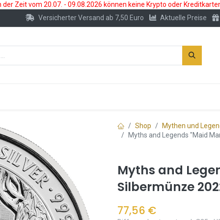
der Zeit vom 20.07. - 09.08.2026 können keine Krypto oder Kreditkarte
Versicherter Versand ab 7,50 Euro
Aktuelle Preise
s
Neu
Edelmetallkonto
Zubehör
Shop
Mythen und Lege
Myths and Legends "Maid Mar
Myths and Legen
Silbermünze 2022
77,56
€