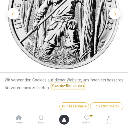
Wir verwenden Cookies auf dieser Website, um Ihnen ein besseres
Cookie-Richtlinien
Nutzererlebnis zu bieten.
Shop
Mythen und Legenden
Preis:
Myths and Legends "Little John" 1 Unze Silbermünze 2022 |
Kaufen
Nur essentielle
Ich stimme zu
70,07
€
differenzbesteuert
0
Home
Search
Wishlist
Konto