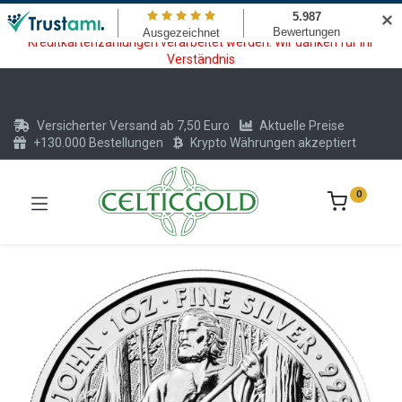
Wartungsarbeiten am Kreditkarten und Krypto Bezahlmodul. In der
✕
Zeit vom 20.07. - 09.08.2026 können keine Krypto oder
Kreditkartenzahlungen verarbeitet werden. Wir danken für Ihr
Verständnis
Versicherter Versand ab 7,50 Euro
Aktuelle Preise
+130.000 Bestellungen
Krypto Währungen akzeptiert
0