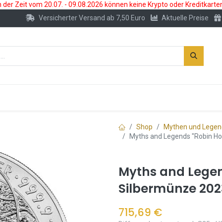
der Zeit vom 20.07. - 09.08.2026 können keine Krypto oder Kreditkarte
Versicherter Versand ab 7,50 Euro
Aktuelle Preise
s
Neu
Edelmetallkonto
Zubehör
Shop
Mythen und Lege
Myths and Legends "Robin Ho
Myths and Legen
Silbermünze 2023
715,69
€