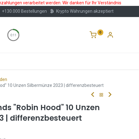
nzahlungen verarbeitet werden. Wir danken für Ihr Verständnis
+130.000 Bestellungen
Krypto Währungen akzeptiert
0
0:11
Wertlagerung
Blog
Über Uns
Häufige F
nden
od" 10 Unzen Silbermünze 2023 | differenzbesteuert
ds "Robin Hood" 10 Unzen
 | differenzbesteuert