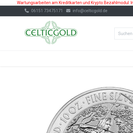
Wartungsarbeiten am Kreditkarten und Krypto Bezahlmodul. In 
06151 73475171
info@celticgold.de
%Bester Prei
GOLD
SILBER