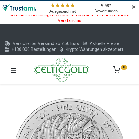
Wartungsarbeiten am Kreditkarten und Krypto Bezahlmodul. In der
✕
Zeit vom 20.07. - 09.08.2026 können keine Krypto oder
Kreditkartenzahlungen verarbeitet werden. Wir danken für Ihr
Verständnis
Versicherter Versand ab 7,50 Euro
Aktuelle Preise
+130.000 Bestellungen
Krypto Währungen akzeptiert
0