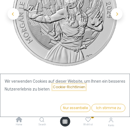
Wir verwenden Cookies auf dieser Website, um Ihnen ein besseres
Cookie-Richtlinien
Nutzererlebnis zu bieten.
Shop
Mythen und Legenden
Preis:
Myths and Legends "Morgan le Fay" 1 Unze Silbermünze 2024 |
Kaufen
Nur essentielle
Ich stimme zu
80,09
€
differenzbesteuert
0
Home
Search
Wishlist
Konto