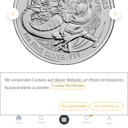
Wir verwenden Cookies auf dieser Website, um Ihnen ein besseres
Cookie-Richtlinien
Nutzererlebnis zu bieten.
Shop
Mythen und Legenden
Preis:
Myths and Legends "Beowulf and Dragon" 1 Unze Silbermünze
Kaufen
Nur essentielle
Ich stimme zu
78,17
€
2025 | differenzbesteuert
0
Home
Search
Wishlist
Konto