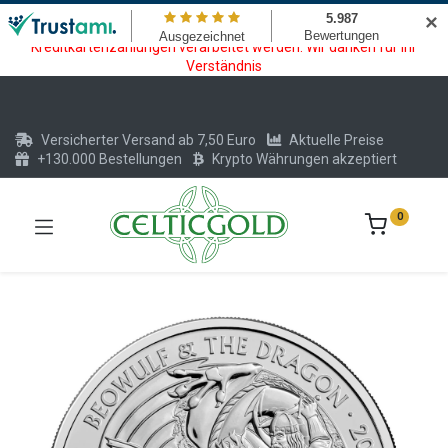
Wartungsarbeiten am Kreditkarten und Krypto Bezahlmodul. In der
✕
Zeit vom 20.07. - 09.08.2026 können keine Krypto oder
Kreditkartenzahlungen verarbeitet werden. Wir danken für Ihr
Verständnis
Versicherter Versand ab 7,50 Euro
Aktuelle Preise
+130.000 Bestellungen
Krypto Währungen akzeptiert
0