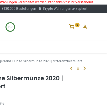
nzahlungen verarbeitet werden. Wir danken für Ihr Verständnis
+130.000 Bestellungen
Krypto Währungen akzeptiert
0
0:56
Wertlagerung
Blog
Über Uns
Häufige F
gerrand 1 Unze Silbermünze 2020 | differenzbesteuert
ze Silbermünze 2020 |
rt
StG