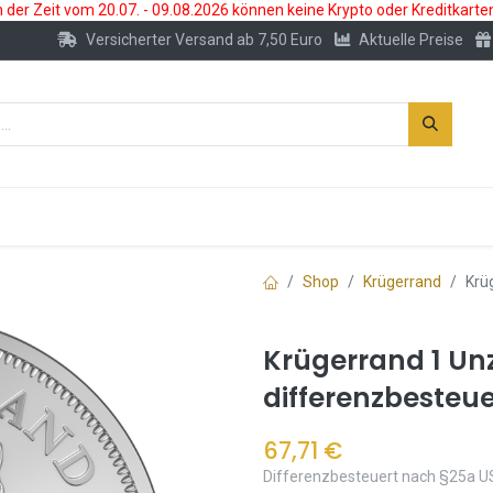
der Zeit vom 20.07. - 09.08.2026 können keine Krypto oder Kreditkarte
Versicherter Versand ab 7,50 Euro
Aktuelle Preise
s
Neu
Edelmetallkonto
Zubehör
Shop
Krügerrand
Krü
Krügerrand 1 Un
differenzbesteue
67,71
€
Differenzbesteuert nach §25a U