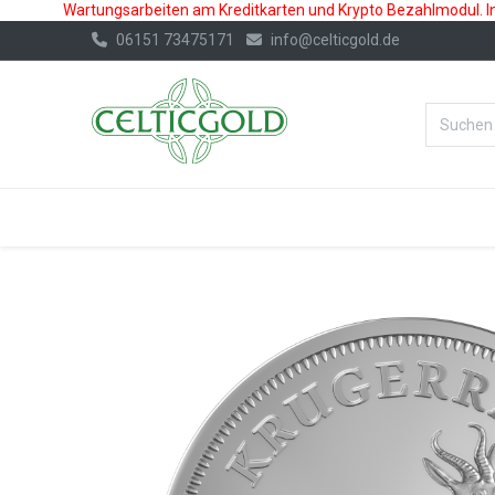
Wartungsarbeiten am Kreditkarten und Krypto Bezahlmodul. In 
06151 73475171
info@celticgold.de
%Bester Prei
GOLD
SILBER