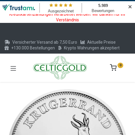
Wartungsarbeiten am Kreditkarten und Krypto Bezahlmodul. In der
✕
Zeit vom 20.07. - 09.08.2026 können keine Krypto oder
Kreditkartenzahlungen verarbeitet werden. Wir danken für Ihr
Verständnis
Versicherter Versand ab 7,50 Euro
Aktuelle Preise
+130.000 Bestellungen
Krypto Währungen akzeptiert
0