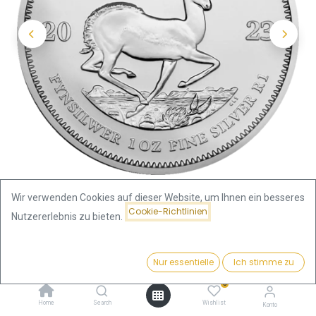
Wir verwenden Cookies auf dieser Website, um Ihnen ein besseres
Cookie-Richtlinien
Nutzererlebnis zu bieten.
Shop
Krügerrand
Preis:
Krügerrand 1 Unze Silbermünze 2023 | differenzbesteuert
Kaufen
Nur essentielle
Ich stimme zu
70,46
€
0
Krügerrand 1 Unze Silbermünze
Home
Search
Wishlist
Konto