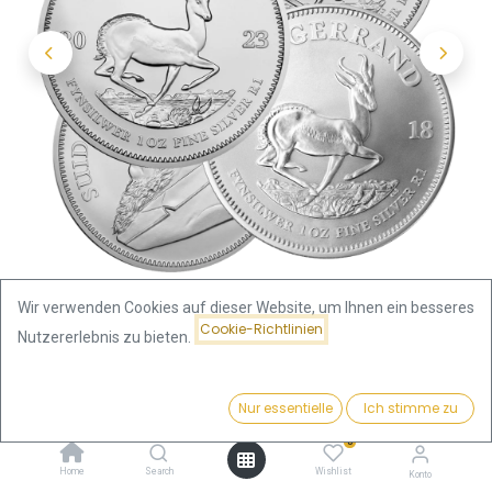
Wir verwenden Cookies auf dieser Website, um Ihnen ein besseres
Cookie-Richtlinien
Nutzererlebnis zu bieten.
Shop
Krügerrand
Preis:
Krügerrand 1 Unze Silbermünze - verschiedene Jahre |
Kaufen
Nur essentielle
Ich stimme zu
67,87
€
differenzbesteuert
0
Home
Search
Wishlist
Konto
BesterPreis%