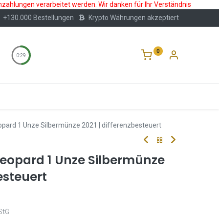
nzahlungen verarbeitet werden. Wir danken für Ihr Verständnis
+130.000 Bestellungen
Krypto Währungen akzeptiert
0
0:28
Wertlagerung
Blog
Über Uns
Häufige F
eopard 1 Unze Silbermünze 2021 | differenzbesteuert
 Leopard 1 Unze Silbermünze
esteuert
StG