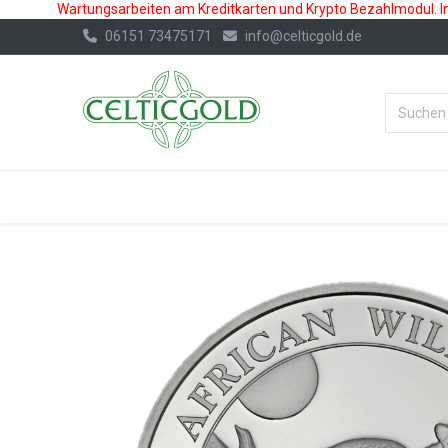
Wartungsarbeiten am Kreditkarten und Krypto Bezahlmodul. In 
06151 73475171
info@celticgold.de
%Bester Prei
GOLD
SILBER