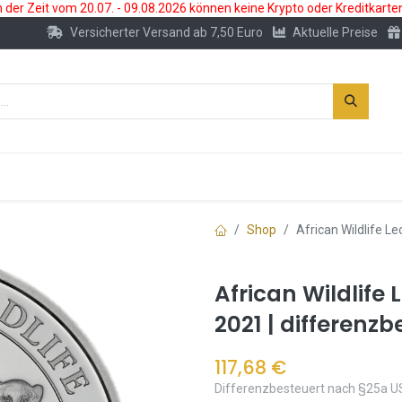
der Zeit vom 20.07. - 09.08.2026 können keine Krypto oder Kreditkarte
Versicherter Versand ab 7,50 Euro
Aktuelle Preise
s
Neu
Edelmetallkonto
Zubehör
Shop
African Wildlife L
African Wildlife
2021 | differenzb
117,68
€
Differenzbesteuert nach §25a U