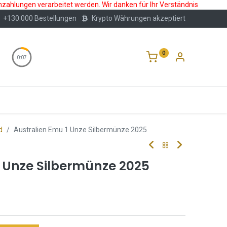
nzahlungen verarbeitet werden. Wir danken für Ihr Verständnis
+130.000 Bestellungen
Krypto Währungen akzeptiert
0
0:06
Wertlagerung
Blog
Über Uns
Häufige F
d
Australien Emu 1 Unze Silbermünze 2025
1 Unze Silbermünze 2025