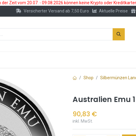
der Zeit vom 20.07. - 09.08.2026 können keine Krypto oder Kreditkarte
Versicherter Versand ab 7,50 Euro
Aktuelle Preise
s
Neu
Edelmetallkonto
Zubehör
Shop
Silbermünzen Lan
Australien Emu 
90,83
€
inkl. MwSt.