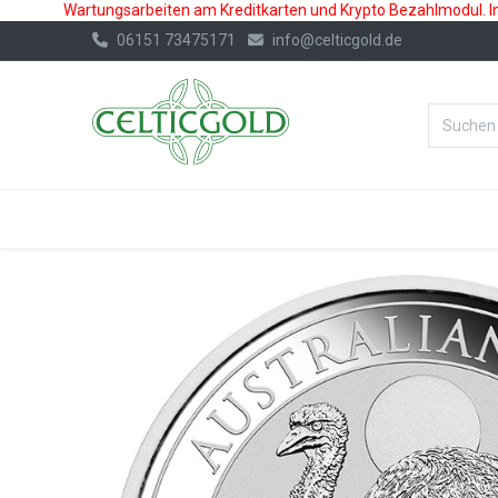
Wartungsarbeiten am Kreditkarten und Krypto Bezahlmodul. In 
06151 73475171
info@celticgold.de
%Bester Prei
GOLD
SILBER