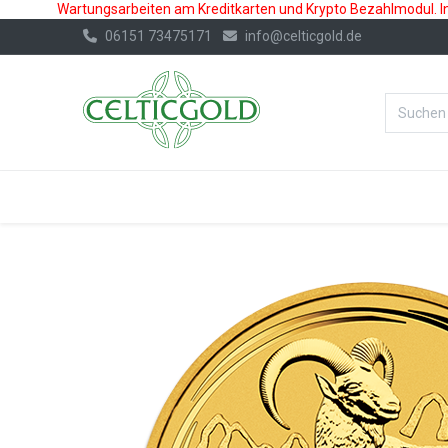
Wartungsarbeiten am Kreditkarten und Krypto Bezahlmodul. In 
06151 73475171
info@celticgold.de
%Bester Prei
GOLD
SILBER