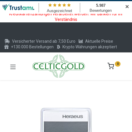
Wartungsarbeiten am Kreditkarten und Krypto Bezahlmodul. In der
✕
Zeit vom 20.07. - 09.08.2026 können keine Krypto oder
Kreditkartenzahlungen verarbeitet werden. Wir danken für Ihr
Verständnis
Versicherter Versand ab 7,50 Euro
Aktuelle Preise
+130.000 Bestellungen
Krypto Währungen akzeptiert
0