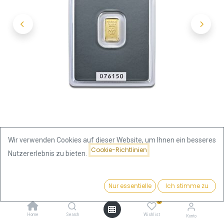
Wir verwenden Cookies auf dieser Website, um Ihnen ein besseres
Cookie-Richtlinien
Nutzererlebnis zu bieten.
Shop
Heraeus
1 Gramm Goldbarren | Heraeus
Preis:
Kaufen
Nur essentielle
Ich stimme zu
144,95
€
1 Gramm Goldbarren | Heraeus
0
Home
Search
Wishlist
Konto