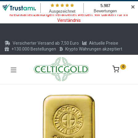
Wartungsarbeiten am Kreditkarten und Krypto Bezahlmodul. In der
✕
Zeit vom 20.07. - 09.08.2026 können keine Krypto oder
Kreditkartenzahlungen verarbeitet werden. Wir danken für Ihr
Verständnis
Versicherter Versand ab 7,50 Euro
Aktuelle Preise
+130.000 Bestellungen
Krypto Währungen akzeptiert
0