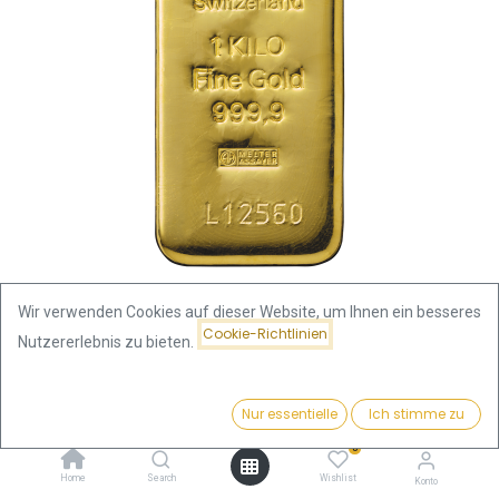
Wir verwenden Cookies auf dieser Website, um Ihnen ein besseres
Cookie-Richtlinien
Nutzererlebnis zu bieten.
Shop
1000 Gramm (1 Kilo)
1000 Gramm Goldbarren | Argor-Heraeus
Preis:
Kaufen
Nur essentielle
Ich stimme zu
123.809,75
€
1000 Gramm Goldbarren | Argor-
0
Home
Search
Wishlist
Konto
Heraeus