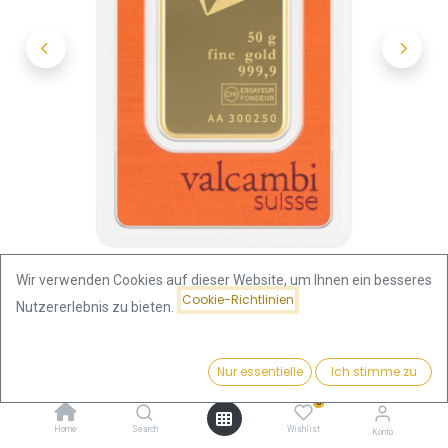
Wir verwenden Cookies auf dieser Website, um Ihnen ein besseres
Cookie-Richtlinien
Nutzererlebnis zu bieten.
Shop
Goldbarren Gewicht
Preis:
50 Gramm Goldbarren | Valcambi
Kaufen
Nur essentielle
Ich stimme zu
6.269,00
€
0
50 Gramm Goldbarren |
Home
Search
Wishlist
Konto