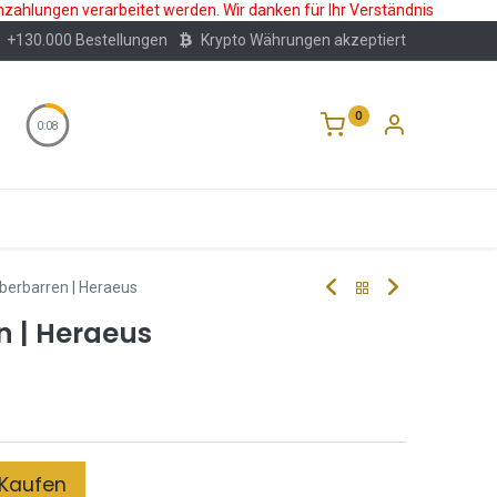
nzahlungen verarbeitet werden. Wir danken für Ihr Verständnis
+130.000 Bestellungen
Krypto Währungen akzeptiert
0
0:08
Wertlagerung
Blog
Über Uns
Häufige F
ilberbarren | Heraeus
en | Heraeus
Kaufen