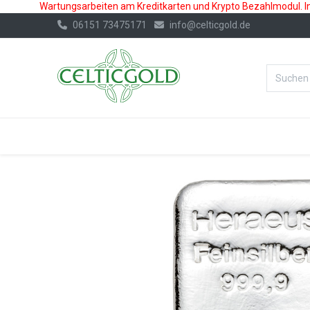
Wartungsarbeiten am Kreditkarten und Krypto Bezahlmodul. In 
06151 73475171
info@celticgold.de
%Bester Prei
GOLD
SILBER