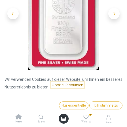
Wir verwenden Cookies auf dieser Website, um Ihnen ein besseres
Cookie-Richtlinien
Nutzererlebnis zu bieten.
Shop
Silberbarren Gewicht
Preis:
100 Gramm Silberbarren | Argor Heraeus
Kaufen
Nur essentielle
Ich stimme zu
276,58
€
0
100 Gramm Silberbarren | Argor
Home
Search
Wishlist
Konto