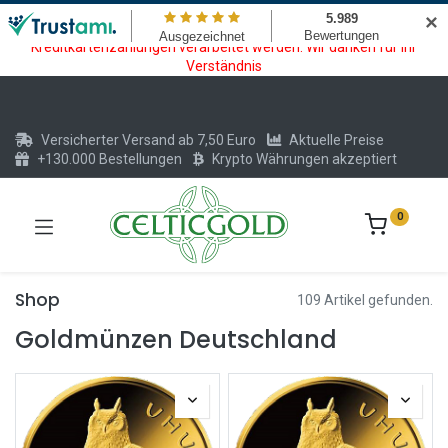
Wartungsarbeiten am Kreditkarten und Krypto Bezahlmodul. In der
✕
Zeit vom 20.07. - 09.08.2026 können keine Krypto oder
Kreditkartenzahlungen verarbeitet werden. Wir danken für Ihr
Verständnis
Versicherter Versand ab 7,50 Euro
Aktuelle Preise
+130.000 Bestellungen
Krypto Währungen akzeptiert
0
Shop
109 Artikel gefunden.
Goldmünzen Deutschland