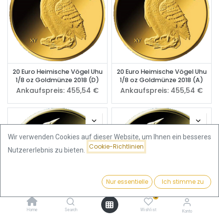
20 Euro Heimische Vögel Uhu
20 Euro Heimische Vögel Uhu
1/8 oz Goldmünze 2018 (D)
1/8 oz Goldmünze 2018 (A)
Ankaufspreis:
455,54
€
Ankaufspreis:
455,54
€
Wir verwenden Cookies auf dieser Website, um Ihnen ein besseres
Cookie-Richtlinien
Nutzererlebnis zu bieten.
Nur essentielle
Ich stimme zu
Filter
Preis - Aufsteigend
0
Home
Search
Wishlist
Konto
20 Euro Heimische Vögel
20 Euro Heimische Vögel