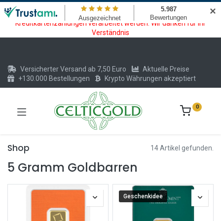
Wartungsarbeiten am Kreditkarten und Krypto Bezahlmodul. In der
✕
Zeit vom 20.07. - 09.08.2026 können keine Krypto oder
Kreditkartenzahlungen verarbeitet werden. Wir danken für Ihr
Verständnis
Versicherter Versand ab 7,50 Euro
Aktuelle Preise
+130.000 Bestellungen
Krypto Währungen akzeptiert
0
Shop
14 Artikel gefunden.
5 Gramm Goldbarren
Geschenkidee