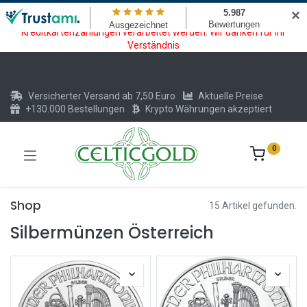
Wartungsarbeiten am Kreditkarten und Krypto Bezahlmodul. In der
✕
Zeit vom 20.07. - 09.08.2026 können keine Krypto oder
Kreditkartenzahlungen verarbeitet werden. Wir danken für Ihr
Verständnis
Versicherter Versand ab 7,50 Euro
Aktuelle Preise
+130.000 Bestellungen
Krypto Währungen akzeptiert
0
Shop
15 Artikel gefunden.
Silbermünzen Österreich