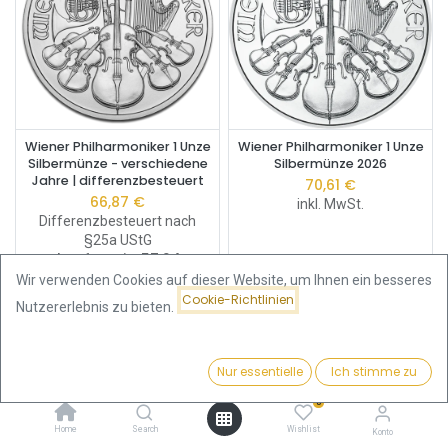
Wiener Philharmoniker 1 Unze
Wiener Philharmoniker 1 Unze
Silbermünze - verschiedene
Silbermünze 2026
Jahre | differenzbesteuert
70,61
€
66,87
€
inkl. MwSt.
Differenzbesteuert nach
§25a UStG
Ankaufspreis:
57,24
€
Wir verwenden Cookies auf dieser Website, um Ihnen ein besseres
Cookie-Richtlinien
Nutzererlebnis zu bieten.
Nur essentielle
Ich stimme zu
Filter
Preis - Aufsteigend
0
Home
Search
Wishlist
Konto