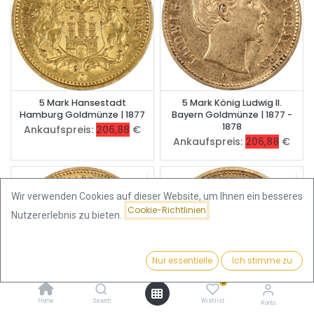
5 Mark Hansestadt
5 Mark König Ludwig II.
Hamburg Goldmünze | 1877
Bayern Goldmünze | 1877 -
1878
Ankaufspreis:
206,88
€
Ankaufspreis:
206,88
€
Wir verwenden Cookies auf dieser Website, um Ihnen ein besseres
Cookie-Richtlinien
Nutzererlebnis zu bieten.
Nur essentielle
Ich stimme zu
Filter
Preis - Aufsteigend
0
Home
Search
Wishlist
Konto