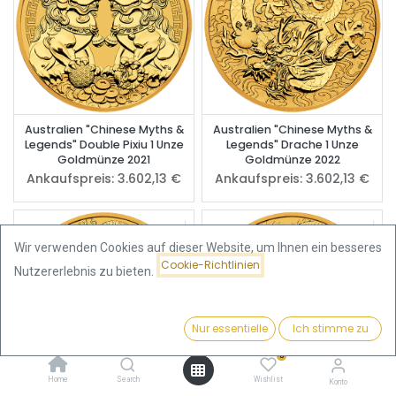
Australien "Chinese Myths &
Australien "Chinese Myths &
Legends" Double Pixiu 1 Unze
Legends" Drache 1 Unze
Goldmünze 2021
Goldmünze 2022
Ankaufspreis:
3.602,13
€
Ankaufspreis:
3.602,13
€
Wir verwenden Cookies auf dieser Website, um Ihnen ein besseres
Cookie-Richtlinien
Nutzererlebnis zu bieten.
Nur essentielle
Ich stimme zu
Filter
Name (A-Z)
0
Home
Search
Wishlist
Konto