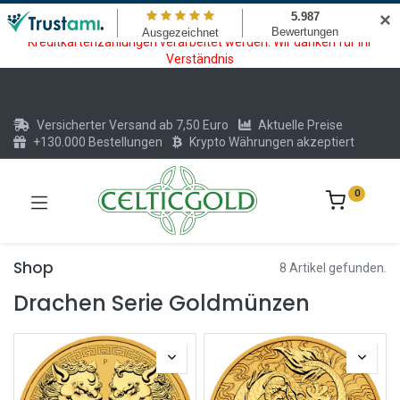
Wartungsarbeiten am Kreditkarten und Krypto Bezahlmodul. In der
✕
Zeit vom 20.07. - 09.08.2026 können keine Krypto oder
Kreditkartenzahlungen verarbeitet werden. Wir danken für Ihr
Verständnis
Versicherter Versand ab 7,50 Euro
Aktuelle Preise
+130.000 Bestellungen
Krypto Währungen akzeptiert
0
Shop
8 Artikel gefunden.
Drachen Serie Goldmünzen