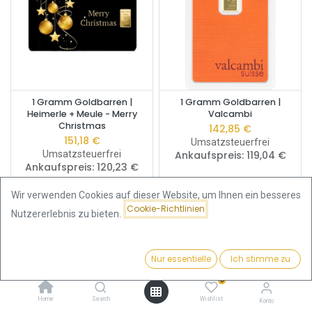
1 Gramm Goldbarren |
1 Gramm Goldbarren |
Heimerle + Meule - Merry
Valcambi
Christmas
142,85
€
151,18
€
Umsatzsteuerfrei
Umsatzsteuerfrei
Ankaufspreis:
119,04
€
Ankaufspreis:
120,23
€
Wir verwenden Cookies auf dieser Website, um Ihnen ein besseres
Cookie-Richtlinien
Nutzererlebnis zu bieten.
Nur essentielle
Ich stimme zu
Filter
Beliebteste
0
Home
Search
Wishlist
Konto